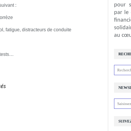
pour s
uivant :
par le
orrèze
financ
solida
l, fatigue, distracteurs de conduite
au cœu
 tests…
RECH
tés
NEWS
SUIVE