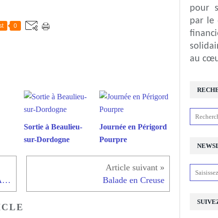
pour s
par le
st
0
financ
solida
au cœu
RECH
Sortie à Beaulieu-
Journée en Périgord
sur-Dordogne
Pourpre
NEWS
Nouvelle date « Les Pépites de l’Amérique du Sud »
Balade en Creuse
SUIVE
ICLE