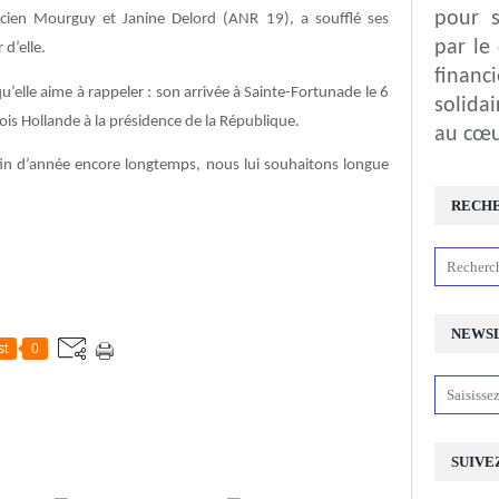
pour s
Lucien Mourguy et Janine Delord (ANR 19), a soufflé ses
par le
 d’elle.
financ
elle aime à rappeler : son arrivée à Sainte-Fortunade le 6
solida
çois Hollande à la présidence de la République.
au cœu
 fin d’année encore longtemps, nous lui souhaitons longue
RECH
NEWS
st
0
SUIVE